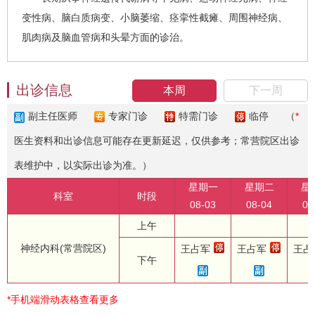
变性病、脑白质病变、小脑萎缩、痉挛性截瘫、周围神经病、
肌肉病及脑血管病和头晕方面的诊治。
出诊信息
本周
下一周
副主任医师
专家门诊
特需门诊
临停
（
*
医生资料和出诊信息可能存在更新延迟，仅供参考；常营院区出诊
表维护中，以实际出诊为准。）
星期一
星期二
星
科室
时段
08-03
08-04
08
上午
神经内科(常营院区)
王占军
王占军
王占
下午
*手机端滑动表格查看更多