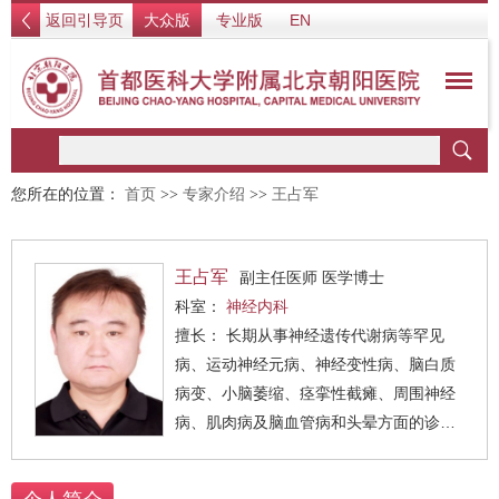
返回引导页
大众版
专业版
EN
您所在的位置：
首页
>>
专家介绍
>>
王占军
王占军
副主任医师 医学博士
科室：
神经内科
擅长： 长期从事神经遗传代谢病等罕见
病、运动神经元病、神经变性病、脑白质
病变、小脑萎缩、痉挛性截瘫、周围神经
病、肌肉病及脑血管病和头晕方面的诊
治。