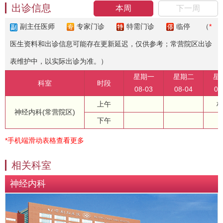
出诊信息
本周
下一周
副主任医师
专家门诊
特需门诊
临停
（
*
医生资料和出诊信息可能存在更新延迟，仅供参考；常营院区出诊
表维护中，以实际出诊为准。）
星期一
星期二
星
科室
时段
08-03
08-04
08
上午
神经内科(常营院区)
下午
*手机端滑动表格查看更多
相关科室
神经内科