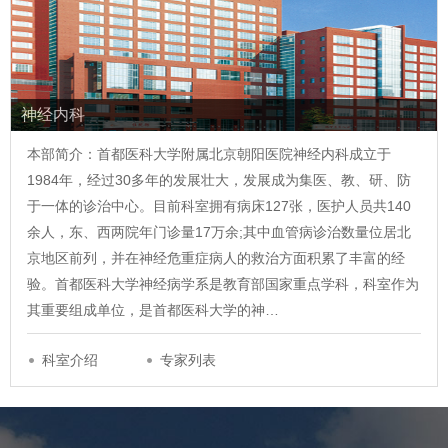
神经内科
本部简介：首都医科大学附属北京朝阳医院神经内科成立于
1984年，经过30多年的发展壮大，发展成为集医、教、研、防
于一体的诊治中心。目前科室拥有病床127张，医护人员共140
余人，东、西两院年门诊量17万余;其中血管病诊治数量位居北
京地区前列，并在神经危重症病人的救治方面积累了丰富的经
验。首都医科大学神经病学系是教育部国家重点学科，科室作为
其重要组成单位，是首都医科大学的神…
科室介绍
专家列表