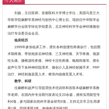
个人简介
术、椎管内镇痛泵置入术等。
刘扬，主任医师。首都医科大学博士学位，美国马里兰大
学医学院麻醉学系神经与创伤中心博士后。现担任中华医学会
麻醉学分会医学转化学组委员，北京神经科学学会神经痛微创
治疗专业委员会会员。
临床经历
1999年参加临床工作，擅长各种急慢性疼痛诊疗，包括围
术期疼痛、带状疱疹后神经痛、三叉神经痛、关节疼痛、颈源
性头痛、腰椎源性疼痛、神经卡压性疼痛、晚期癌痛等。擅长
超声引导下各种神经阻滞术、微创介入及神经射频手术、PRP
治疗、神经刺激器置入术、椎管内镇痛泵置入术等。
教学、科研
任麻醉科超声引导阻滞技术培训班和首医本硕麻醉学系教
学老师。在国内外专业期刊发表论文20余篇，拥有实用新型专
利4项，参与国家自然科学基金研究6项，主持北京市卫生局课
题1项，院级课题3项，参编参译书籍3部。