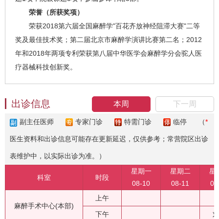
荣誉（所获奖项）
荣获2018第六届全国麻醉学"百花齐放神经阻滞大赛"二等
奖及最佳技术奖；第二届北京市麻醉学演讲比赛第二名；2012
年和2018年两项专利荣获第八届中华医学会麻醉学分会驼人医
疗器械科技创新奖。
出诊信息
本周
下一周
副主任医师
专家门诊
特需门诊
临停
（
*
医生资料和出诊信息可能存在更新延迟，仅供参考；常营院区出诊
表维护中，以实际出诊为准。）
星期一
星期二
星
科室
时段
08-10
08-11
08
上午
麻醉手术中心(本部)
下午