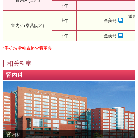
肾内科(本部)
下午
金美
上午
金美玲
肾内科(常营院区)
下午
金美玲
*手机端滑动表格查看更多
相关科室
肾内科
肾内科