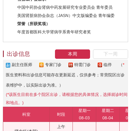
中国中药协会肾病中药发展研究专业委员会 青年委员
美国肾脏病协会杂志（JASN）中文版编委会 青年编委
荣誉（所获奖项）
年度首都医科大学肾病学系青年研究者奖
出诊信息
本周
下一周
副主任医师
专家门诊
特需门诊
临停
（
*
医生资料和出诊信息可能存在更新延迟，仅供参考；常营院区出诊
表维护中，以实际出诊为准。）
(
*
该医生目前在多个院区出诊，请根据您的具体情况，选择就诊时间
和地点。)
星期一
星期二
星
科室
时段
08-03
08-04
08
上午