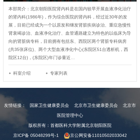
本部简介：北京朝阳医院肾内科是在国内较早开展血液净化治疗
的肾内科(1986年)，作为综合医院的肾内科，经过近30年的发
展，目前已经成为一个以原发和继发肾脏疾病诊治、重症急慢性
肾衰竭诊治、血液净化治疗、血管通路建立为特色的以临床为导
向的肾脏病专科，目前拥有包括东、西院区两个肾脏专科病房
(共35张床位)、两个大型血液净化中心(东院区51台透析机，西
院区12台)，(东院区)年门诊量近…
科室介绍
专家列表
友情链接：
国家卫生健康委员会
北京市卫生健康委员会
北京市
医院管理中心
版权所有：首都医科大学附属北京朝阳医院
京ICP备 05048299号-1
京公网安备11010502033042