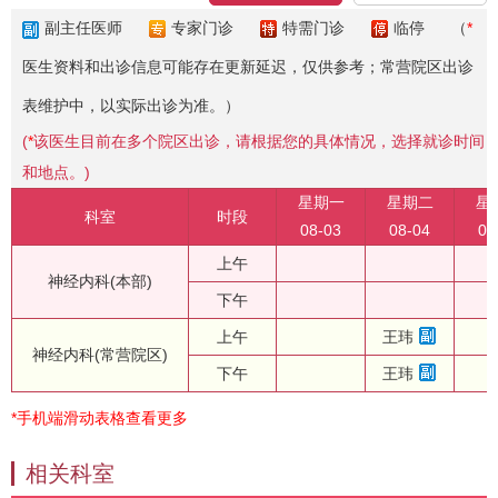
副主任医师
专家门诊
特需门诊
临停
（
*
医生资料和出诊信息可能存在更新延迟，仅供参考；常营院区出诊
表维护中，以实际出诊为准。）
(
*
该医生目前在多个院区出诊，请根据您的具体情况，选择就诊时间
和地点。)
星期一
星期二
星
科室
时段
08-03
08-04
08
上午
神经内科(本部)
下午
上午
王玮
神经内科(常营院区)
下午
王玮
*手机端滑动表格查看更多
相关科室