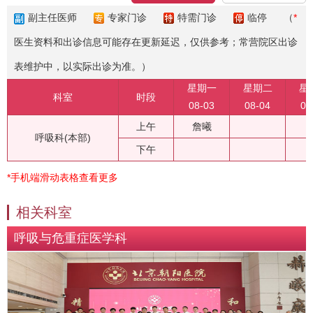
副主任医师
专家门诊
特需门诊
临停
（
*
医生资料和出诊信息可能存在更新延迟，仅供参考；常营院区出诊
表维护中，以实际出诊为准。）
星期一
星期二
星
科室
时段
08-03
08-04
08
上午
詹曦
呼吸科(本部)
下午
*手机端滑动表格查看更多
相关科室
呼吸与危重症医学科