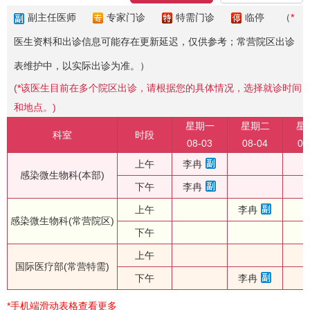
副主任医师
专家门诊
特需门诊
临停
（
*
医生资料和出诊信息可能存在更新延迟，仅供参考；常营院区出诊
表维护中，以实际出诊为准。）
(
*
该医生目前在多个院区出诊，请根据您的具体情况，选择就诊时间
和地点。)
星期一
星期二
星
科室
时段
08-03
08-04
08
上午
李冉
感染微生物科(本部)
下午
李冉
上午
李冉
感染微生物科(常营院区)
下午
上午
国际医疗部(常营特需)
下午
李冉
*手机端滑动表格查看更多