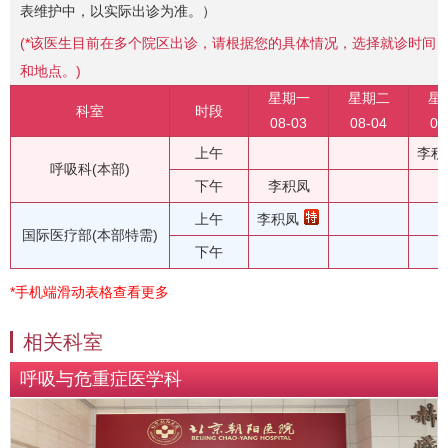
表维护中，以实际出诊为准。）
(
*
该医生目前在多个院区出诊，请根据您的具体情况，选择就诊时间
和地点。)
星期一
星期二
星
科室
时段
08-03
08-04
08
上午
李积
呼吸科(本部)
下午
李积凤
上午
李积凤
国际医疗部(本部特需)
下午
*手机端滑动表格查看更多
相关科室
呼吸与危重症医学科