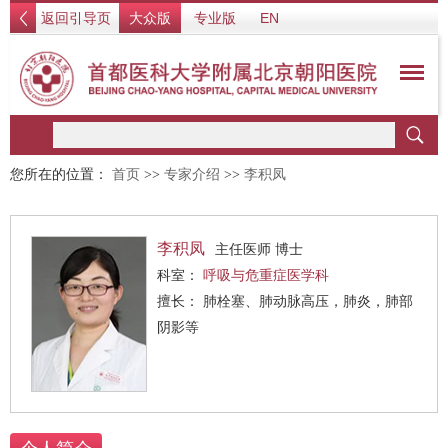
返回引导页
大众版
专业版
EN
您所在的位置：
首页
>>
专家介绍
>>
李积凤
李积凤
主任医师 博士
科室：
呼吸与危重症医学科
擅长： 肺栓塞、肺动脉高压，肺炎，肺部
阴影等