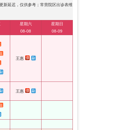
更新延迟，仅供参考；常营院区出诊表维
五
星期六
星期日
08-08
08-09
王惠
王惠