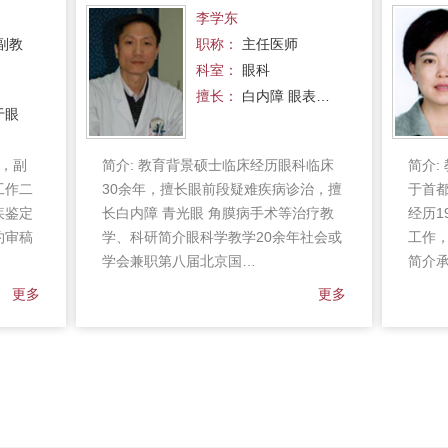
李学东
副教
职称：
主任医师
科室：
眼科
擅长：
白内障 眼表…
眼
，副
简介:
教育背景硕士临床经历眼科临床
简介:
工作二
30余年，擅长眼前段疑难疾病诊治，擅
于首
疾鉴定
长白内障 青光眼 角膜病手术等治疗教
经历1
约审稿
学、科研简介眼科学教学20余年社会或
工作
学会兼职第八届北京国…
简介
更多
更多