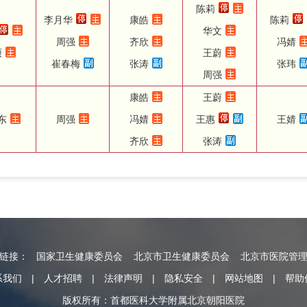
陈莉
李月华
康皓
陈莉
华文
周强
齐欣
冯婧
硕
王蔚
崔春梅
张涛
张玮
周强
康皓
王蔚
东
周强
冯婧
王惠
王婧
齐欣
张涛
情链接：
国家卫生健康委员会
北京市卫生健康委员会
北京市医院管
系我们
|
人才招聘
|
法律声明
|
隐私安全
|
网站地图
|
帮助
版权所有：首都医科大学附属北京朝阳医院