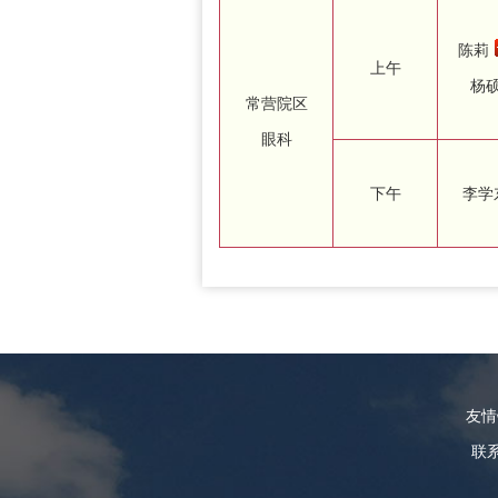
陈莉
上午
杨
常营院区
眼科
下午
李学
友
联