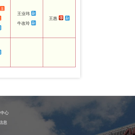
王业玮
王惠
牛改玲
理中心
信息