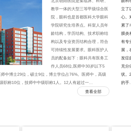
北京朝阳医院是集临床、科研、
眼科
教学一体的大型三等甲级综合医
立了
院，眼科也是首都医科大学眼科
心。
学院研究生培养点。科室人员年
累了
龄结构，学历结构、技术职称结
膜炎
构以及专业资历结构合理，符合
有专
可持续性发展要求。眼科医护人
展，
员的配备如下：眼科共有医务工
发症
作人员68位,医师中30岁以下5
充分
位。医师中博士29位，硕士9位，博士学位占76%。医师中，高级
状。
级职称10位，技师中中级职称1人。12人有超过一…
的手
查看全部