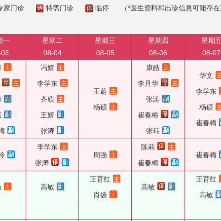
专家门诊
特需门诊
临停
（
*
医生资料和出诊信息可能存在
期一
星期二
星期三
星期四
星期
-03
08-04
08-05
08-06
08-07
蔚
冯婧
康皓
华文
李学东
李月华
王蔚
李学东
婧
齐欣
张涛
杨硕
杨硕
惠
王婧
崔春梅
崔春梅
梅
张涛
张玮
李学东
陈莉
玲
周强
崔春梅
张涛
崔春梅
王育红
王育红
扬
高敏
高敏
肖扬
高敏