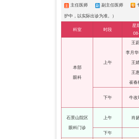
主任医师
副主任医师
护中，以实际出诊为准。）
星
科室
时段
08
王
李月华
上午
王
本部
王
眼科
崔春
下午
牛改
石景山院区
上午
肖
眼科门诊
下午