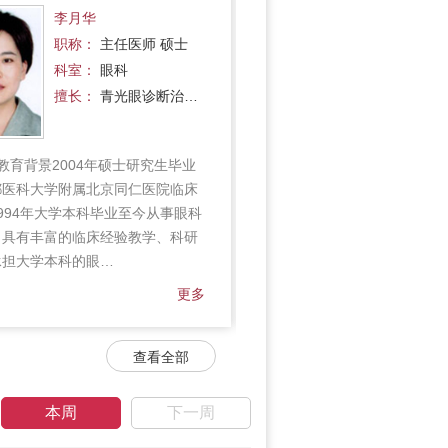
李月华
周强
职称：
主任医师 硕士
职称：
主任
科室：
眼科
科室：
眼科
擅长：
青光眼诊断治…
擅长：
糖尿
教育背景2004年硕士研究生毕业
简介:
教育背景首都医科大学
都医科大学附属北京同仁医院临床
业，美国宾夕法尼亚大学眼
994年大学本科毕业至今从事眼科
Graz大学眼科访问学者临床
，具有丰富的临床经验教学、科研
阳医院眼科历任主治医师，
承担大学本科的眼…
师，主任医师。擅长复杂性
更多
查看全部
本周
下一周