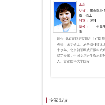
华文
王蔚
职称：
主任医师 硕士
职称：
主任医师 
授、硕士
科室：
眼科
科室：
眼科
擅长：
眼底疾病
擅长：
侧重于
眶…
89年毕业于安徽医科大学医学
简介:
北京朝阳医院眼科主任医师
6年北京医科大学(北京大学医学
教授，医学硕士。从事眼科临床
生院，师从北医三院眼科朱秀安
十余年。北京朝阳区残联眼科残
要从事于视网膜色素上皮细胞
指定专家，中国临床医生杂志特
的研究和甲…
人。首都医科大学国际…
更多
专家出诊