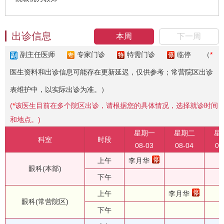
出诊信息
本周
下一周
副主任医师
专家门诊
特需门诊
临停
（
*
医生资料和出诊信息可能存在更新延迟，仅供参考；常营院区出诊
表维护中，以实际出诊为准。）
(
*
该医生目前在多个院区出诊，请根据您的具体情况，选择就诊时间
和地点。)
星期一
星期二
星
科室
时段
08-03
08-04
08
上午
李月华
眼科(本部)
下午
上午
李月华
眼科(常营院区)
下午