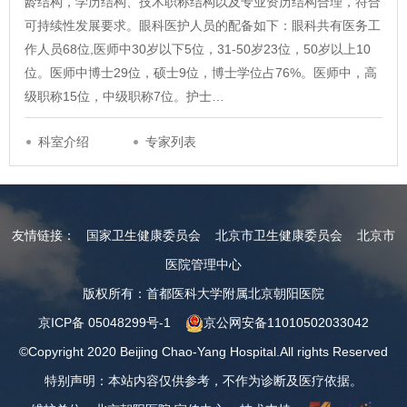
龄结构，学历结构、技术职称结构以及专业资历结构合理，符合
可持续性发展要求。眼科医护人员的配备如下：眼科共有医务工
作人员68位,医师中30岁以下5位，31-50岁23位，50岁以上10
位。医师中博士29位，硕士9位，博士学位占76%。医师中，高
级职称15位，中级职称7位。护士…
科室介绍
专家列表
友情链接：
国家卫生健康委员会
北京市卫生健康委员会
北京市
医院管理中心
版权所有：首都医科大学附属北京朝阳医院
京ICP备 05048299号-1
京公网安备11010502033042
©Copyright 2020 Beijing Chao-Yang Hospital.All rights Reserved
特别声明：本站内容仅供参考，不作为诊断及医疗依据。