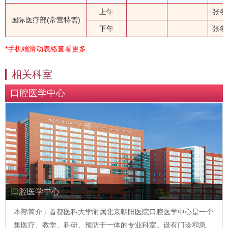
上午
张冬
国际医疗部(常营特需)
下午
张冬
*手机端滑动表格查看更多
相关科室
口腔医学中心
口腔医学中心
本部简介：首都医科大学附属北京朝阳医院口腔医学中心是一个
集医疗、教学、科研、预防于一体的专业科室。设有门诊和急