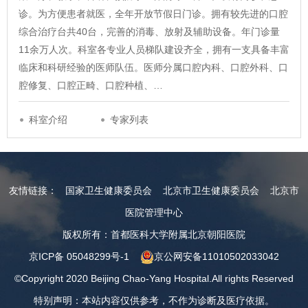
诊。为方便患者就医，全年开放节假日门诊。拥有较先进的口腔
综合治疗台共40台，完善的消毒、放射及辅助设备。年门诊量
11余万人次。科室各专业人员梯队建设齐全，拥有一支具备丰富
临床和科研经验的医师队伍。医师分属口腔内科、口腔外科、口
腔修复、口腔正畸、口腔种植、…
科室介绍
专家列表
友情链接：
国家卫生健康委员会
北京市卫生健康委员会
北京市
医院管理中心
版权所有：首都医科大学附属北京朝阳医院
京ICP备 05048299号-1
京公网安备11010502033042
©Copyright 2020 Beijing Chao-Yang Hospital.All rights Reserved
特别声明：本站内容仅供参考，不作为诊断及医疗依据。