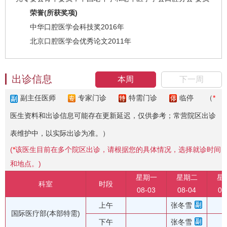
荣誉(所获奖项)
中华口腔医学会科技奖2016年
北京口腔医学会优秀论文2011年
出诊信息
本周
下一周
副主任医师
专家门诊
特需门诊
临停
（
*
医生资料和出诊信息可能存在更新延迟，仅供参考；常营院区出诊
表维护中，以实际出诊为准。）
(
*
该医生目前在多个院区出诊，请根据您的具体情况，选择就诊时间
和地点。)
星期一
星期二
星
科室
时段
08-03
08-04
08
上午
张冬雪
国际医疗部(本部特需)
下午
张冬雪