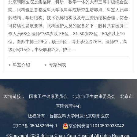
北京朝阳医院是集临床、科研、教学一体的大型三等甲级综合医
院，眼科也是首都医科大学眼科学院研究生培养点。科室人员年
龄结构，学历结构、技术职称结构以及专业资历结构合理，符合
可持续性发展要求。眼科医护人员的配备如下：眼科共有医务工
作人员68位,医师中30岁以下5位，31-50岁23位，50岁以上10
位。医师中博士29位，硕士9位，博士学位占76%。医师中，高
级职称15位，中级职称7位。护士…
科室介绍
专家列表
友情链接：
国家卫生健康委员会
北京市卫生健康委员会
北京市
医院管理中心
版权所有：首都医科大学附属北京朝阳医院
京ICP备 05048299号-1
京公网安备11010502033042
©Copyright 2020 Beijing Chao-Yang Hospital.All rights Reserved