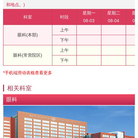
和地点。)
星期一
星期二
星
科室
时段
08-03
08-04
08
上午
眼科(本部)
下午
上午
眼科(常营院区)
下午
*手机端滑动表格查看更多
相关科室
眼科