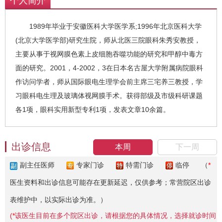
个人简介
1989年毕业于安徽医科大学医学系;1996年北京医科大学
(北京大学医学部)研究生院，师从北医三院眼科朱秀安教授，
主要从事于视网膜色素上皮细胞吞噬功能的研究和甲醇中毒方
面的研究。2001，4-2002，3在日本名古屋大学附属病院眼科
作访问学者，师从国际眼电生理学会前主席三宅养三教授，学
习眼科电生理及玻璃体视网膜手术。获得部级及市级科研课题
各1项，眼科实用新型专利1项，发表文章10余篇。
出诊信息
本周
下一周
副主任医师
专家门诊
特需门诊
临停
（
*
医生资料和出诊信息可能存在更新延迟，仅供参考；常营院区出诊
表维护中，以实际出诊为准。）
(
*
该医生目前在多个院区出诊，请根据您的具体情况，选择就诊时间