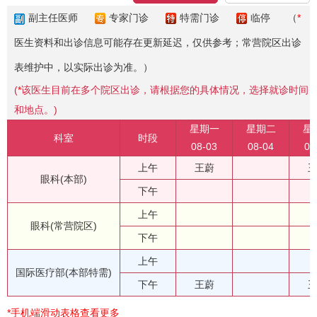
副主任医师
专家门诊
特需门诊
临停
（
*
医生资料和出诊信息可能存在更新延迟，仅供参考；常营院区出诊
表维护中，以实际出诊为准。）
(
*
该医生目前在多个院区出诊，请根据您的具体情况，选择就诊时间
和地点。)
星期一
星期二
星
科室
时段
08-03
08-04
08
上午
王蔚
眼科(本部)
下午
上午
眼科(常营院区)
下午
上午
国际医疗部(本部特需)
下午
王蔚
*手机端滑动表格查看更多