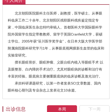
个人简介
北京朝阳医院眼科主任医师，副教授，医学硕士。从事眼
科临床工作二十余年。北京朝阳区残联眼科残疾鉴定指定专
家，中国临床医生杂志特约审稿人。首都医科大学国际眼科学
院外国留学生指定带教教师。留学于英国Cranfield大学，获硕
士学位。2005年获“笹川医学奖学金”，在日本大阪大学医学部
附属病院眼科研究学习1年，从事眼底视网膜新生血管的临床和
实验室研究。
擅长眼眶骨折、眼眶肿瘤、义眼台眶内植入等眼眶手术 以
及眼整形、白内障的手术治疗。尤其对眼眶病的诊断和治疗有
丰富的经验。眼底病主要侧重眼底病的临床诊断及激光治疗。
承担科研课题研究，以第一作者发表SCI文章数篇、国内
眼科核心期刊及专业杂志上发表论文10余篇。
出诊信息
本周
下一周