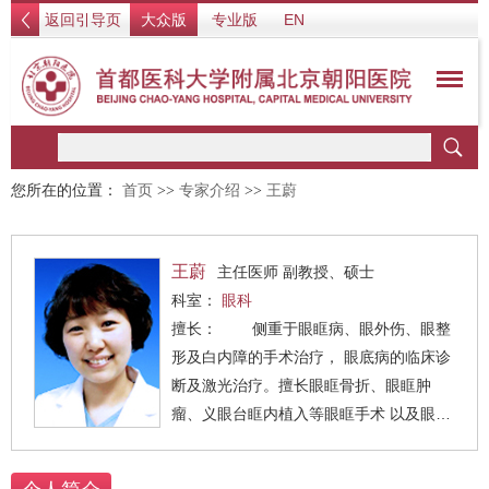
返回引导页
大众版
专业版
EN
您所在的位置：
首页
>>
专家介绍
>>
王蔚
王蔚
主任医师 副教授、硕士
科室：
眼科
擅长： 侧重于眼眶病、眼外伤、眼整
形及白内障的手术治疗， 眼底病的临床诊
断及激光治疗。擅长眼眶骨折、眼眶肿
瘤、义眼台眶内植入等眼眶手术 以及眼整
形、白内障的手术治疗。眼底病主要侧重
眼底病的临床诊断及激光治疗。