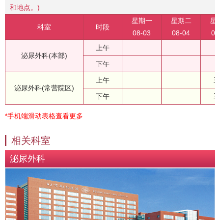
和地点。)
星期一
星期二
星
科室
时段
08-03
08-04
08
上午
泌尿外科(本部)
下午
上午
泌尿外科(常营院区)
下午
*手机端滑动表格查看更多
相关科室
泌尿外科