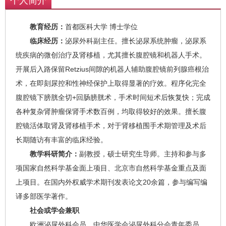
个人简介
教育经历：
首都医科大学 博士学位
临床经历：
泌尿外科副主任。擅长泌尿系统肿瘤，泌尿系
统疾病的微创治疗及肾移植，尤其擅长腹腔镜和机器人手术。
开展后入路保留Retzius间隙的机器人辅助腹腔镜前列腺癌根治
术，在即刻尿控和性神经保护上取得显著的疗效。程序化完全
腹腔镜下膀胱全切+回肠膀胱术，手术时间短术后恢复快；完成
各种复杂肾肿瘤保肾手术数百例，均取得较好的效果。擅长腹
腔镜活体取肾及肾移植手术，对于肾移植围手术期管理及术后
长期随访有丰富的临床经验。
教学科研简介：
副教授，硕士研究生导师。主持和参与多
项国家自然科学基金面上项目、北京市自然科学基金重点及面
上项目。在国内外权威学术期刊发表论文20余篇，参与编写编
译多部医学著作。
社会或学会兼职
欧洲泌尿外科会员、中华医学会泌尿外科分会青年委员