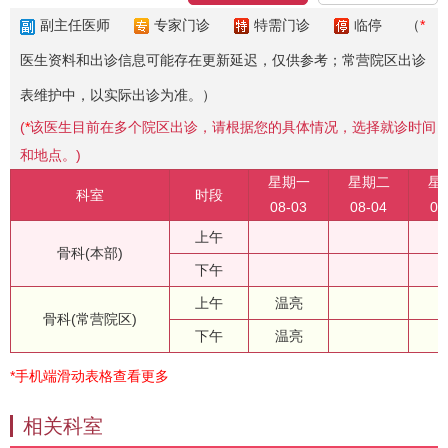
副主任医师
专家门诊
特需门诊
临停
（
*
医生资料和出诊信息可能存在更新延迟，仅供参考；常营院区出诊
表维护中，以实际出诊为准。）
(
*
该医生目前在多个院区出诊，请根据您的具体情况，选择就诊时间
和地点。)
星期一
星期二
星
科室
时段
08-03
08-04
08
上午
骨科(本部)
下午
上午
温亮
骨科(常营院区)
下午
温亮
*手机端滑动表格查看更多
相关科室