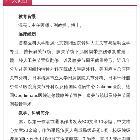
个人简介
教育背景
温亮，主任医师，副教授，博士。
临床经历
首都医科大学附属北京朝阳医院骨科人工关节与运动医学
专业。擅长肩关节镜、膝关节镜下肌腱韧带损伤修复重建；
髋、膝人工关节置换翻修；以及膝关节周围截骨矫形。近几年
分别赴美国纽约特种外科医院成人重建外科、美国麻省总医院
关节外科、日本横滨市立大学附属病院关节外科、日本千叶船
桥骨科医院肩关节外科以及德国风湿病中心Diakonic医院、德
国Oberlinhaus医院进修髋膝关节置换、肩关节镜以及膝关节周
围截骨手术。
教学、科研简介
累计以第一作者或通讯作者发表SCI文章10余篇，中文核
心文章20余篇；作为课题负责人完成局级课题1项，校级院级
课题3项；作为主译出版了专著两部；作为第一完成人获批实用