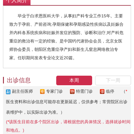
个人简介
毕业于白求恩医科大学，从事妇产科专业工作15年。主要
致力于孕前、产前咨询;孕期保健和孕期感染性疾病以及妊娠合
并内科各系统疾病和妊娠并发症的预防、诊断和治疗;对产科危
重症的救治有一定的经验。是中国钙代谢协会会员，北京女医
师协会委员，朝阳区危重症孕产妇和新生儿窒息网络救治专
家。任职期间发表专业论文近20篇。
出诊信息
本周
下一周
副主任医师
专家门诊
特需门诊
临停
（
*
医生资料和出诊信息可能存在更新延迟，仅供参考；常营院区出诊
表维护中，以实际出诊为准。）
(
*
该医生目前在多个院区出诊，请根据您的具体情况，选择就诊时间
和地点。)