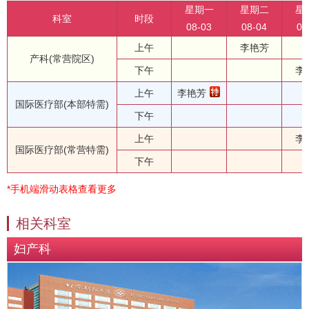
星期一
星期二
星
科室
时段
08-03
08-04
08
上午
李艳芳
产科(常营院区)
下午
李
上午
李艳芳
国际医疗部(本部特需)
下午
上午
李
国际医疗部(常营特需)
下午
*手机端滑动表格查看更多
相关科室
妇产科