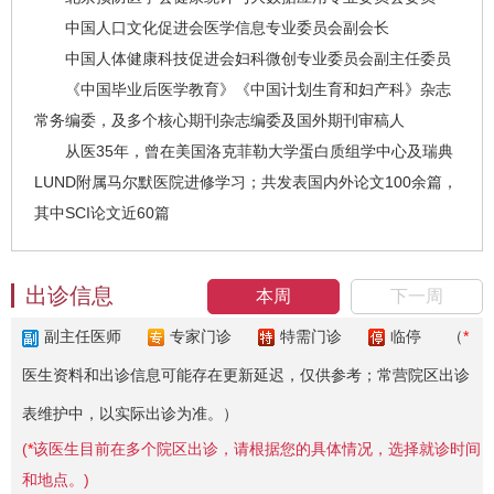
中国⼈⼝⽂化促进会医学信息专业委员会副会⻓
中国人体健康科技促进会妇科微创专业委员会副主任委员
《中国毕业后医学教育》《中国计划⽣育和妇产科》杂志
常务编委，及多个核
⼼期刊杂志编委及国外期刊审稿⼈
从医35年，曾在美国洛克菲勒大学蛋白质组学中心及瑞典
LUND附属马尔默医院进修学习；共发表国内外论文100余篇，
其中SCI论文近60篇
出诊信息
本周
下一周
副主任医师
专家门诊
特需门诊
临停
（
*
医生资料和出诊信息可能存在更新延迟，仅供参考；常营院区出诊
表维护中，以实际出诊为准。）
(
*
该医生目前在多个院区出诊，请根据您的具体情况，选择就诊时间
和地点。)