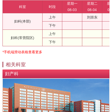
星期一
星期二
星
科室
时段
08-03
08-04
08
上午
刘崇东
妇科(本部)
下午
上午
妇科(常营院区)
下午
*手机端滑动表格查看更多
相关科室
妇产科