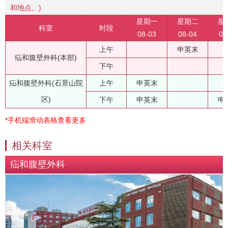
和地点。)
星期一
星期二
星
科室
时段
08-03
08-04
08
上午
申英末
疝和腹壁外科(本部)
下午
疝和腹壁外科(石景山院
上午
申英末
区)
下午
申英末
申
*手机端滑动表格查看更多
相关科室
疝和腹壁外科