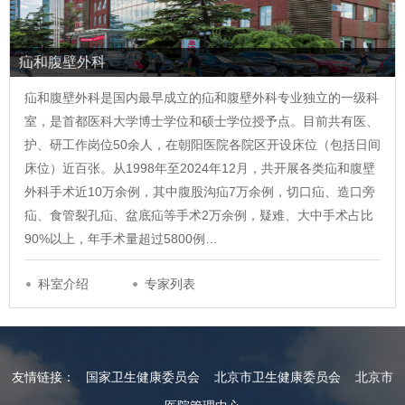
疝和腹壁外科
疝和腹壁外科是国内最早成立的疝和腹壁外科专业独立的一级科
室，是首都医科大学博士学位和硕士学位授予点。目前共有医、
护、研工作岗位50余人，在朝阳医院各院区开设床位（包括日间
床位）近百张。从1998年至2024年12月，共开展各类疝和腹壁
外科手术近10万余例，其中腹股沟疝7万余例，切口疝、造口旁
疝、食管裂孔疝、盆底疝等手术2万余例，疑难、大中手术占比
90%以上，年手术量超过5800例…
科室介绍
专家列表
友情链接：
国家卫生健康委员会
北京市卫生健康委员会
北京市