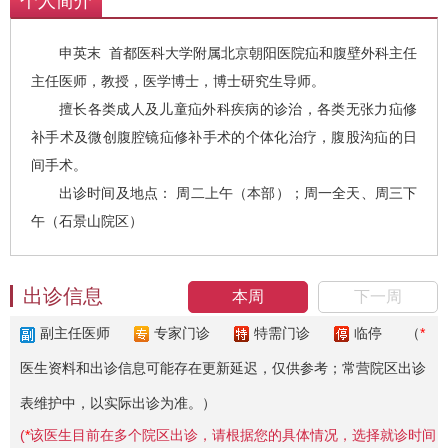
个人简介
申英末 首都医科大学附属北京朝阳医院疝和腹壁外科主任
主任医师，教授，医学博士，博士研究生导师。
擅长各类成人及儿童疝外科疾病的诊治，各类无张力疝修
补手术及微创腹腔镜疝修补手术的个体化治疗，腹股沟疝的日
间手术。
出诊时间及地点： 周二上午（本部）；周一全天、周三下
午（石景山院区）
出诊信息
本周
下一周
副主任医师
专家门诊
特需门诊
临停
（
*
医生资料和出诊信息可能存在更新延迟，仅供参考；常营院区出诊
表维护中，以实际出诊为准。）
(
*
该医生目前在多个院区出诊，请根据您的具体情况，选择就诊时间