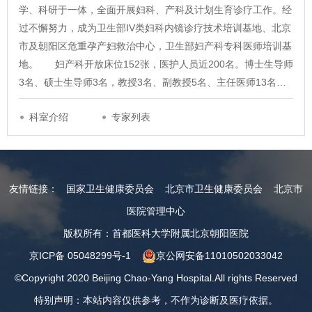
学、科研于一体，全面开展妇科、产科及计划生育诊疗工作。经
过不懈努力，成为卫生部IV类妇科内镜诊疗技术培训基地、北京
市及朝阳区危重孕产妇救治中心，卫生部妇产科专科医师培训基
地。 妇产科开放床位152张，医护人员近200名。博士生导师
3名、硕士生导师3名，教授3名、副教授5名、主任医师13名…
科室介绍
专家列表
友情链接：
国家卫生健康委员会
北京市卫生健康委员会
北京市
医院管理中心
版权所有：首都医科大学附属北京朝阳医院
京ICP备 05048299号-1
京公网安备11010502033042
©Copyright 2020 Beijing Chao-Yang Hospital.All rights Reserved
特别声明：本站内容仅供参考，不作为诊断及医疗依据。