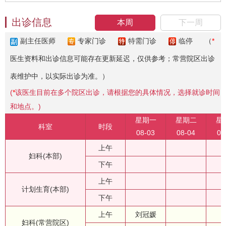
出诊信息
本周
下一周
副主任医师
专家门诊
特需门诊
临停
（
*
医生资料和出诊信息可能存在更新延迟，仅供参考；常营院区出诊
表维护中，以实际出诊为准。）
(
*
该医生目前在多个院区出诊，请根据您的具体情况，选择就诊时间
和地点。)
星期一
星期二
星
科室
时段
08-03
08-04
08
上午
妇科(本部)
下午
上午
计划生育(本部)
下午
上午
刘冠媛
妇科(常营院区)