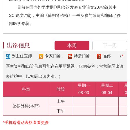
目前在国内外学术期刊和会议发表专业论文20余篇(其中
SCI论文7篇)，主编《简明肾移植》一书及参与编写和翻译了多
部医学专著。
出诊信息
本周
下一周
副主任医师
专家门诊
特需门诊
临停
（
*
医生资料和出诊信息可能存在更新延迟，仅供参考；常营院区出诊
表维护中，以实际出诊为准。）
星期一
星期二
星
科室
时段
08-03
08-04
08
上午
泌尿外科(本部)
下午
*手机端滑动表格查看更多