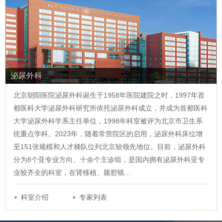
泌尿外科
北京朝阳医院泌尿外科诞生于1958年医院建院之时，1997年首
都医科大学泌尿外科研究所依托泌尿外科成立，并成为首都医科
大学泌尿外科学系主任单位，1998年科室被评为北京市卫生系
统重点学科。2023年，随着常营院区的启用，泌尿外科床位增
至151张规模和人才梯队位列北京较领先地位。目前，泌尿外科
分为8个亚专业方向、十余个主诊组，是国内拥有泌尿外科亚专
业较齐全的科室，在肾移植、腹腔镜…
科室介绍
专家列表