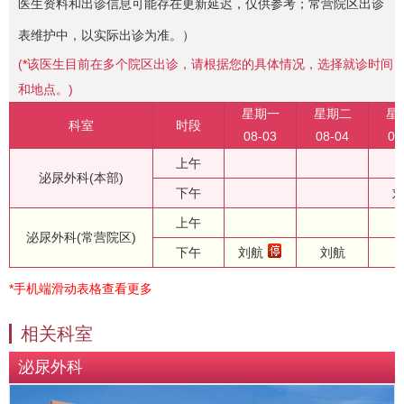
医生资料和出诊信息可能存在更新延迟，仅供参考；常营院区出诊
表维护中，以实际出诊为准。）
(
*
该医生目前在多个院区出诊，请根据您的具体情况，选择就诊时间
和地点。)
星期一
星期二
星
科室
时段
08-03
08-04
08
上午
泌尿外科(本部)
下午
上午
泌尿外科(常营院区)
下午
刘航
刘航
*手机端滑动表格查看更多
相关科室
泌尿外科