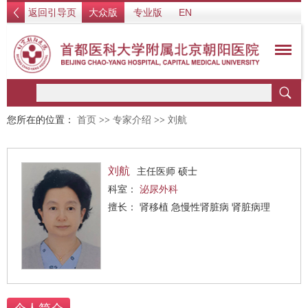
返回引导页
大众版
专业版
EN
您所在的位置：
首页
>>
专家介绍
>>
刘航
刘航
主任医师 硕士
科室：
泌尿外科
擅长： 肾移植 急慢性肾脏病 肾脏病理