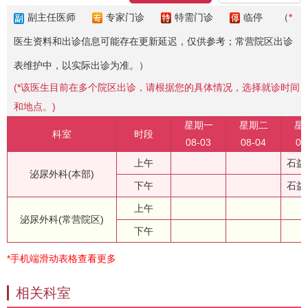
副主任医师
专家门诊
特需门诊
临停
（
*
医生资料和出诊信息可能存在更新延迟，仅供参考；常营院区出诊
表维护中，以实际出诊为准。）
(
*
该医生目前在多个院区出诊，请根据您的具体情况，选择就诊时间
和地点。)
星期一
星期二
星
科室
时段
08-03
08-04
08
上午
石益
泌尿外科(本部)
下午
石益
上午
泌尿外科(常营院区)
下午
*手机端滑动表格查看更多
相关科室