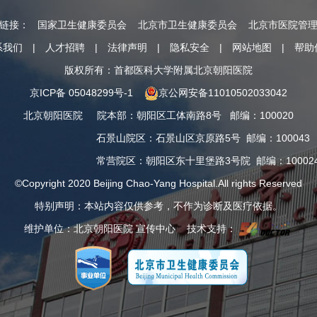
情链接：
国家卫生健康委员会
北京市卫生健康委员会
北京市医院管
系我们
|
人才招聘
|
法律声明
|
隐私安全
|
网站地图
|
帮助
版权所有：首都医科大学附属北京朝阳医院
京ICP备 05048299号-1
京公网安备11010502033042
北京朝阳医院
院本部
：
朝阳区工体南路8号
邮编：100020
石景山院区
：
石景山区京原路5号
邮编：100043
常营院区
：
朝阳区东十里堡路3号院
邮编：10002
©Copyright 2020 Beijing Chao-Yang Hospital.All rights Reserved
特别声明：本站内容仅供参考，不作为诊断及医疗依据。
维护单位：北京朝阳医院 宣传中心 技术支持：