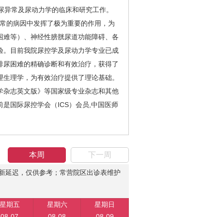
尿异常及尿动力学的临床和研究工作。
异常的病因中发挥了极为重要的作用，为
困难等）、神经性膀胱尿道功能障碍、各
验。目前我院尿控学及尿动力学专业已成
排尿困难的精确诊断和有效治疗，获得了
理生理学，为有效治疗提供了理论基础。
学杂志英文版》等国家级专业杂志和其他
国际尿控学会（ICS）会员,中国医师
本周
下一周
新延迟，仅供参考；常营院区出诊表维护
星期五
星期六
星期日
08-07
08-08
08-09