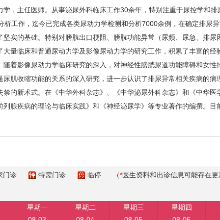
，主任医师。从事泌尿外科临床工作30余年，特别注重于尿控学和排
分析工作，迄今已完成各类尿动力学检测和分析7000余例，在确定排尿
了坚实的基础。特别对膀胱出口梗阻、膀胱功能异常（尿频、尿急、排尿
了大量临床和普通尿动力学及影像尿动力学的研究工作，积累了丰富的经
。随着影像尿动力学临床研究的深入，对神经性膀胱尿道功能障碍和女性
逼尿肌收缩功能的关系的深入研究，进一步认识了排尿异常相关疾病的病
失禁的新术式。在《中华外科杂志》、《中华泌尿外科杂志》和《中华医
列腺疾病的理论与临床实践》和《神经泌尿学》等专业著作的编撰。目前是
家门诊
特需门诊
临停
（
*
医生资料和出诊信息可能存在更
星期一
星期二
星期三
星期四
08-03
08-04
08-05
08-06