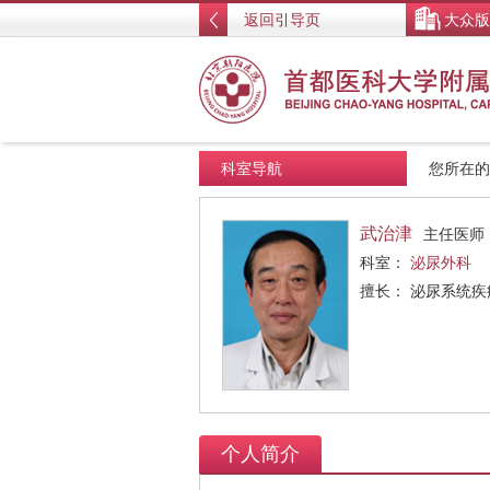
返回引导页
大众版
科室导航
您所在
武治津
主任医师
科室：
泌尿外科
擅长： 泌尿系统
个人简介