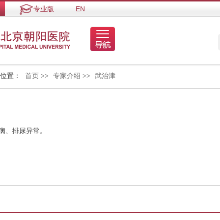
专业版
EN
的位置：
首页
>>
专家介绍
>>
武治津
疾病、排尿异常。