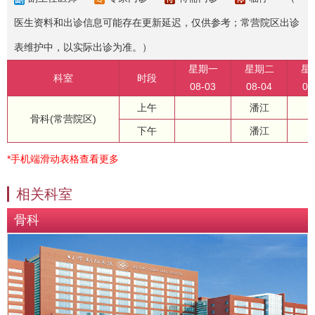
医生资料和出诊信息可能存在更新延迟，仅供参考；常营院区出诊
表维护中，以实际出诊为准。）
星期一
星期二
星
科室
时段
08-03
08-04
08
上午
潘江
骨科(常营院区)
下午
潘江
*手机端滑动表格查看更多
相关科室
骨科