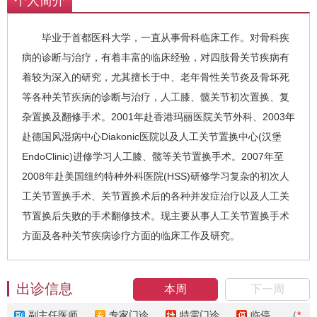
个人简介
毕业于首都医科大学，一直从事骨科临床工作。对骨科疾
病的诊断与治疗，有着丰富的临床经验，对四肢骨关节疾病有
着较为深入的研究，尤其擅长于中、老年骨性关节炎及骨坏死
等各种关节疾病的诊断与治疗，人工膝、髋关节初次置换、复
杂置换及翻修手术。2001年赴香港玛丽医院关节外科、2003年
赴德国风湿病中心Diakonic医院以及人工关节置换中心(汉堡
EndoClinic)进修学习人工膝、髋等关节置换手术。2007年至
2008年赴美国纽约特种外科医院(HSS)研修学习复杂的初次人
工关节置换手术、关节置换术后的各种并发症治疗以及人工关
节置换后失败的手术翻修技术。现主要从事人工关节置换手术
方面及各种关节疾病诊疗方面的临床工作及研究。
出诊信息
本周
下一周
副主任医师
专家门诊
特需门诊
临停
（
*