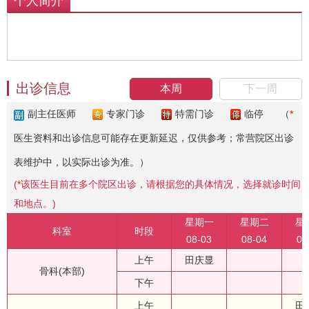
个人简介
出诊信息
本周
下一周
副主任医师
专家门诊
特需门诊
临停
（
*
医生资料和出诊信息可能存在更新延迟，仅供参考；常营院区出诊
表维护中，以实际出诊为准。）
(
*
该医生目前在多个院区出诊，请根据您的具体情况，选择就诊时间
和地点。)
星期一
星期二
星
科室
时段
08-03
08-04
08
上午
田庆显
骨科(本部)
下午
上午
田