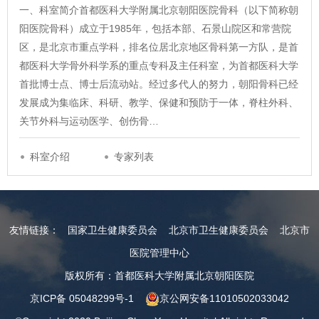
一、科室简介首都医科大学附属北京朝阳医院骨科（以下简称朝
阳医院骨科）成立于1985年，包括本部、石景山院区和常营院
区，是北京市重点学科，排名位居北京地区骨科第一方队，是首
都医科大学骨外科学系的重点专科及主任科室，为首都医科大学
首批博士点、博士后流动站。经过多代人的努力，朝阳骨科已经
发展成为集临床、科研、教学、保健和预防于一体，脊柱外科、
关节外科与运动医学、创伤骨…
科室介绍
专家列表
友情链接：
国家卫生健康委员会
北京市卫生健康委员会
北京市
医院管理中心
版权所有：首都医科大学附属北京朝阳医院
京ICP备 05048299号-1
京公网安备11010502033042