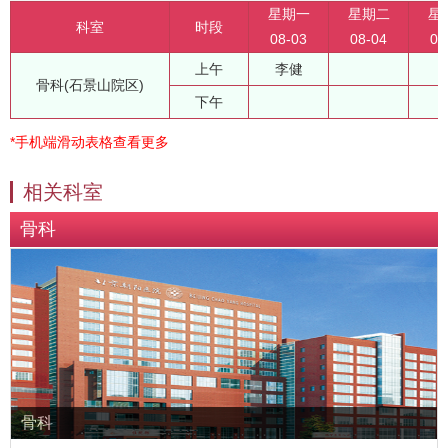
星期一
星期二
星
科室
时段
08-03
08-04
08
上午
李健
骨科(石景山院区)
下午
*手机端滑动表格查看更多
相关科室
骨科
骨科