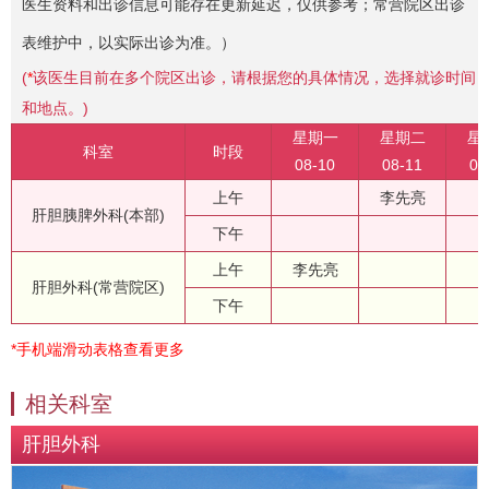
医生资料和出诊信息可能存在更新延迟，仅供参考；常营院区出诊
表维护中，以实际出诊为准。）
(
*
该医生目前在多个院区出诊，请根据您的具体情况，选择就诊时间
和地点。)
星期一
星期二
星
科室
时段
08-10
08-11
08
上午
李先亮
肝胆胰脾外科(本部)
下午
上午
李先亮
肝胆外科(常营院区)
下午
*手机端滑动表格查看更多
相关科室
肝胆外科