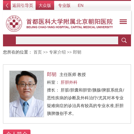
返回引导页
大众版
专业版
EN
您所在的位置：
首页
>>
专家介绍
>>
郎韧
郎韧
主任医师 教授
科室：
肝胆外科
擅长： 肝脏/胆囊和胆管/胰腺/脾脏系统良/
恶性疾病的诊断及外科治疗/尤其对本专业
疑难病症的诊治具有较高的专业水准;肝胆
胰脾微创手术。