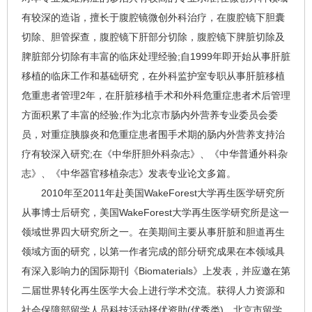
有较深的造诣，擅长于腹腔镜微创外科治疗，在腹腔镜下胆囊
切除、胆管探查，腹腔镜下肝部分切除，腹腔镜下脾脏切除及
脾脏部分切除有丰富的临床处理经验;自1999年即开始从事肝脏
移植的临床工作和基础研究，在外科监护室专职从事肝脏移植
危重患者管理2年，在肝脏移植手术和外科危重症患者术后管理
方面积累了丰富的经验;作为北京市肠内外营养专业委员会委
员，对重症胰腺炎和危重症患者围手术期的肠内外营养支持治
疗有较深入研究;在《中华肝胆外科杂志》、《中华普通外科杂
志》、《中华器官移植杂志》发表专业论文多篇。
2010年至2011年赴美国WakeForest大学再生医学研究所
从事博士后研究，美国WakeForest大学再生医学研究所是这一
领域世界四大研究所之一。在美期间主要从事肝脏和胆道再生
领域方面的研究，以第一作者完成的部分研究成果在本领域具
有深入影响力的国际期刊《Biomaterials》上发表，并应邀在第
二届世界转化再生医学大会上进行学术交流。获得人力资源和
社会保障部留学人员科技活动择优资助(优秀类)、北京市留学