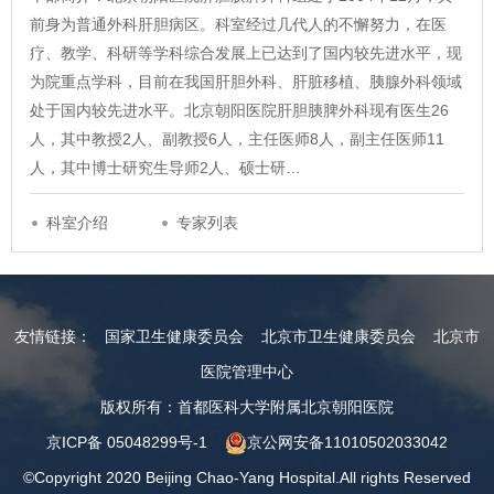
前身为普通外科肝胆病区。科室经过几代人的不懈努力，在医
疗、教学、科研等学科综合发展上已达到了国内较先进水平，现
为院重点学科，目前在我国肝胆外科、肝脏移植、胰腺外科领域
处于国内较先进水平。北京朝阳医院肝胆胰脾外科现有医生26
人，其中教授2人、副教授6人，主任医师8人，副主任医师11
人，其中博士研究生导师2人、硕士研…
科室介绍
专家列表
友情链接：
国家卫生健康委员会
北京市卫生健康委员会
北京市
医院管理中心
版权所有：首都医科大学附属北京朝阳医院
京ICP备 05048299号-1
京公网安备11010502033042
©Copyright 2020 Beijing Chao-Yang Hospital.All rights Reserved