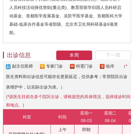
人员科技活动择优资助(重点类)、教育部留学归国人员科研启
动基金、首都医学发展基金、吴阶平医学基金、首都医科大学
基础-临床合作基金等省部级、北京市卫生局科研基金6项资
助。
出诊信息
本周
下一周
副主任医师
专家门诊
特需门诊
临停
（
*
医生资料和出诊信息可能存在更新延迟，仅供参考；常营院区出诊
表维护中，以实际出诊为准。）
(
*
该医生目前在多个院区出诊，请根据您的具体情况，选择就诊时间
和地点。)
星期一
星期二
星
科室
时段
08-03
08-04
08
上午
郎韧