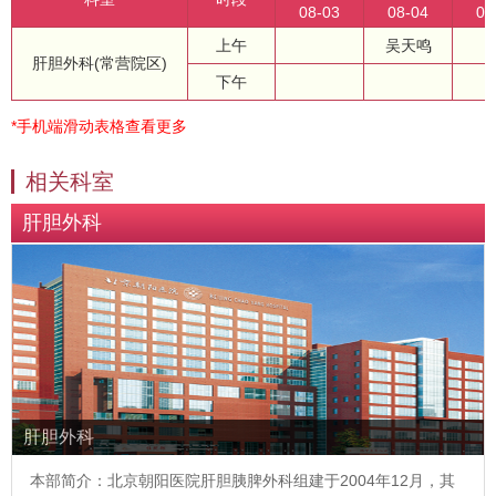
08-03
08-04
08
上午
吴天鸣
肝胆外科(常营院区)
下午
*手机端滑动表格查看更多
相关科室
肝胆外科
肝胆外科
本部简介：北京朝阳医院肝胆胰脾外科组建于2004年12月，其