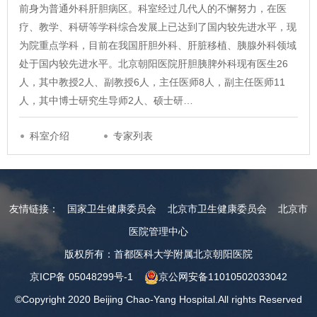
前身为普通外科肝胆病区。科室经过几代人的不懈努力，在医
疗、教学、科研等学科综合发展上已达到了国内较先进水平，现
为院重点学科，目前在我国肝胆外科、肝脏移植、胰腺外科领域
处于国内较先进水平。北京朝阳医院肝胆胰脾外科现有医生26
人，其中教授2人、副教授6人，主任医师8人，副主任医师11
人，其中博士研究生导师2人、硕士研…
科室介绍
专家列表
友情链接：
国家卫生健康委员会
北京市卫生健康委员会
北京市
医院管理中心
版权所有：首都医科大学附属北京朝阳医院
京ICP备 05048299号-1
京公网安备11010502033042
©Copyright 2020 Beijing Chao-Yang Hospital.All rights Reserved