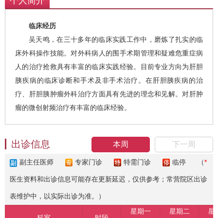
个人简介
临床经历
吴天鸣，在三十多年的临床实践工作中，磨炼了扎实的临
床外科操作技能。对外科病人的围手术期管理和疑难危重症病
人的治疗抢救具有丰富的临床实践经验。目前专业方向为肝胆
胰疾病的临床诊断和手术及非手术治疗。在肝胆胰疾病的治
疗、肝胆胰肿瘤外科治疗方面具有先进的理念和见解。对肝肿
瘤的微创射频治疗有丰富的临床经验。
出诊信息
本周
下一周
副主任医师
专家门诊
特需门诊
临停
（
*
医生资料和出诊信息可能存在更新延迟，仅供参考；常营院区出诊
表维护中，以实际出诊为准。）
星期一
星期二
星
科室
时段