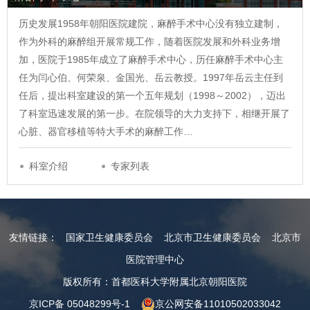
历史发展1958年朝阳医院建院，麻醉手术中心没有独立建制，
作为外科的麻醉组开展常规工作，随着医院发展和外科业务增
加，医院于1985年成立了麻醉手术中心，历任麻醉手术中心主
任为闫心伯、何荣泉、金国光、岳云教授。1997年岳云主任到
任后，提出科室建设的第一个五年规划（1998～2002），迈出
了科室迅速发展的第一步。在院领导的大力支持下，相继开展了
心脏、器官移植等特大手术的麻醉工作…
科室介绍
专家列表
友情链接：
国家卫生健康委员会
北京市卫生健康委员会
北京市
医院管理中心
版权所有：首都医科大学附属北京朝阳医院
京ICP备 05048299号-1
京公网安备11010502033042