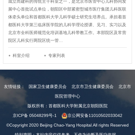
成立而建科的传统主干科室之一，是北京市医管中心儿科协同发
展中心首批试点单位，朝阳区中部紧密型城市医疗集团儿科医联
体牵头单位和首都医科大学儿科学硕士研究生培养点。承担着首
都医科大学第三临床医学院的儿科学理论授课、见习、实习以及
北京市全科医师规范化培训基地儿科带教工作。本部院区及常营
院区儿科实行两院区统一管…
科室介绍
专家列表
友情链接：
国家卫生健康委员会
北京市卫生健康委员会
北京市
医院管理中心
版权所有：首都医科大学附属北京朝阳医院
京ICP备 05048299号-1
京公网安备11010502033042
©Copyright 2020 Beijing Chao-Yang Hospital.All rights Reserved
特别声明：本站内容仅供参考，不作为诊断及医疗依据。