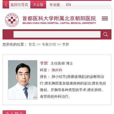
返回引导页
大众版
专业版
EN
您所在的位置：
首页
>>
专家介绍
>>
李辉
李辉
主任医师 博士
科室：
胸外科
擅长： 肺小结节(肺磨玻璃影)的诊断和治
疗;擅长胸部复杂疑难病例的诊治;擅长包括
微创、开胸等各种类型的手术;擅长肺癌、
食管癌的外科治疗。