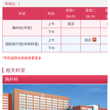
和地点。)
星期一
星期二
星
科室
时段
08-03
08-04
08
上午
胡滨
胸外科(本部)
下午
上午
胡滨
国际医疗部(本部特需)
下午
*手机端滑动表格查看更多
相关科室
胸外科