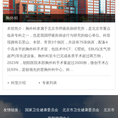
胸外科
本部简介：胸外科隶属于北京市呼吸疾病研究所，是北京市重点
临床专科之一，也是我国呼吸疾病诊疗与研究的核心单位。科室
现拥有石景山、本部、常营3个病区，共设有75张病床，配备4
个高水平的胸外科手术室，包括术中CT、C臂机、EBUS(支气管
超声)等先进设备。胸外科至今已完成各类手术超过两万例，
2023年，朝阳医院本部胸外科手术量超过2000例，微创手术占
比93%，是较领先的普胸外科中心。科…
科室介绍
专家列表
友情链接：
国家卫生健康委员会
北京市卫生健康委员会
北京市