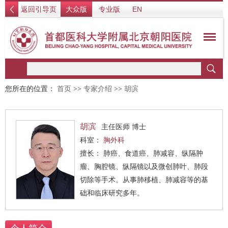
返回引导页
大众版
专业版
EN
您所在的位置：
首页
>>
专家介绍
>>
胡滨
胡滨
主任医师 博士
科室：
胸外科
擅长： 肺癌、食道癌、肺减容、纵隔肿
瘤、胸腔镜、纵隔镜以及微创肺叶、肺段
切除等手术。从事肺移植、肺减容等的基
础和临床研究多年。