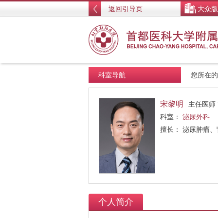
返回引导页
大众版
科室导航
您所在
宋黎明
主任医师
科室：
泌尿外科
擅长： 泌尿肿瘤
个人简介