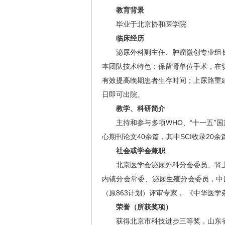
教育背景
毕业于北京协和医学院
临床经历
泌尿外科副主任、肿瘤微创专业组
本团队技术特色：保留肾单位手术，在
有效提高晚期患者生存时间；上尿路重
日即可出院。
教学、科研简介
主持和参与多项WHO、“十一五”
心期刊论文40余篇，其中SCI收录20余
社会或学会兼职
北京医学会泌尿外科分会委员、肾
内镜分会常委、泌尿生殖分会委员，中
（原863计划）评审专家， 《中华医学杂志》通讯
荣誉（所获奖项）
获得北京市科技进步三等奖，山东