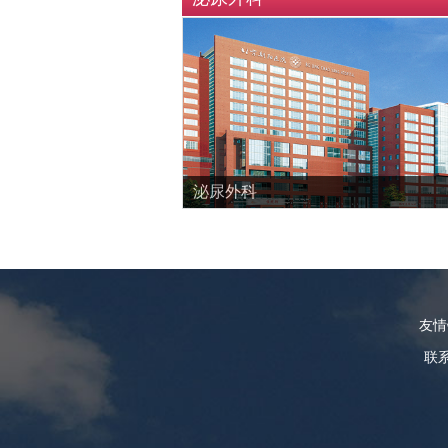
泌尿外科
友
联