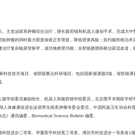
长。主攻泌尿系肿瘤综合治疗，擅长腹腔镜和机器人微创手术。完成大中型
切除肿瘤的同时最大限度保留正常肾脏，降低肾衰风险；前列腺癌根治术
建治疗复杂输尿管狭窄，成功挽救肾功能；全腔镜膀胱癌根治尿流改道，
国家科技攻关项目、省部级重点科研项目。包括国家级课题3项，省部级课
篇。
上腺学组委员兼副组长、机器人和腹腔镜学组委员，北京围手术期医学研
国人体健康促进会泌尿男生殖系肿瘤专委会委员，中国民族卫生协会科
编委，Biomedical Science Bulletin 编委。
省科技进步二等奖、华夏医学科技奖三等奖、潍坊市科技进步一等奖各1项