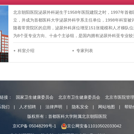
北京朝阳医院泌尿外科诞生于1958年医院建院之时，1997年
立，并成为首都医科大学泌尿外科学系主任单位，1998年科室被
随着常营院区的启用，泌尿外科床位增至151张规模和人才梯队
为8个亚专业方向、十余个主诊组，是国内拥有泌尿外科亚专业较
科室介绍
专家列表
情链接：
国家卫生健康委员会
北京市卫生健康委员会
北京市医院管
系我们
|
人才招聘
|
法律声明
|
隐私安全
|
网站地图
|
帮助
版权所有：首都医科大学附属北京朝阳医院
京ICP备 05048299号-1
京公网安备11010502033042