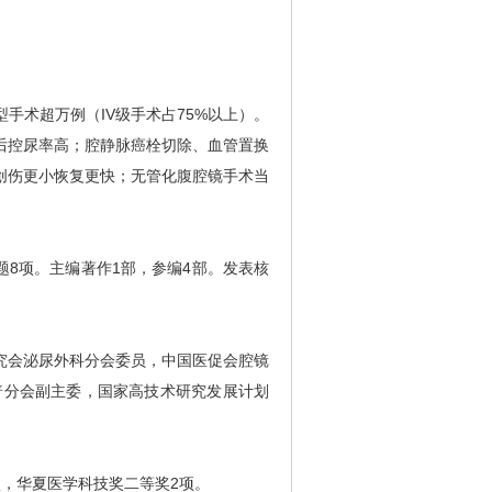
手术超万例（IV级手术占75%以上）。
后控尿率高；腔静脉癌栓切除、血管置换
创伤更小恢复更快；无管化腹腔镜手术当
题8项。主编著作1部，参编4部。发表核
究会泌尿外科分会委员，中国医促会腔镜
普分会副主委，国家高技术研究发展计划
，华夏医学科技奖二等奖2项。