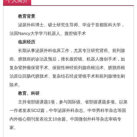
个人简介
教育背景
泌尿外科博士、硕士研究生导师、毕业于首都医科大学，
法国Nancy大学学习机器人、腹腔镜手术
临床经历
长期从事泌尿外科临床工作，尤其专注研究肾癌、前列腺
癌、膀胱癌的诊治及预后，擅长腹腔镜、机器人微创手术，如
复杂肾肿瘤保肾手术、保留性神经前列腺癌根治术、膀胱癌根
治原位回肠代膀胱术、复杂结石经皮肾镜手术和前列腺增生剜
除术。
教育、科研
主持省部级课题1项，参与国际级、省部级课题多项。以第
一作者发表SCI2篇，中华泌尿外科杂志、中华男科学杂志等国
内外核心期刊发表论文10余篇。中国微创外科等杂志审稿专
家。