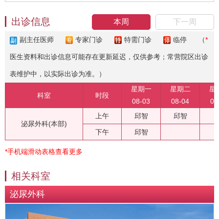
出诊信息
本周
下一周
副主任医师
专家门诊
特需门诊
临停
（
*
医生资料和出诊信息可能存在更新延迟，仅供参考；常营院区出诊
表维护中，以实际出诊为准。）
星期一
星期二
星
科室
时段
08-03
08-04
08
上午
邱智
邱智
泌尿外科(本部)
下午
邱智
*手机端滑动表格查看更多
相关科室
泌尿外科