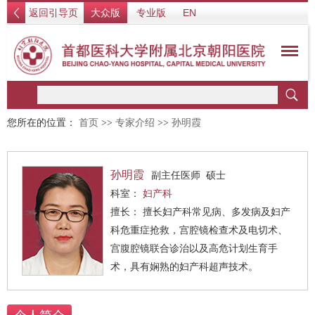
返回引导页
大众版
专业版
EN
您所在的位置：
首页
>>
专家介绍
>>
孙明霞
孙明霞
副主任医师 硕士
科室：
妇产科
擅长： 擅长妇产科常见病、多发病及妇产
科危重症抢救，宫腔镜检查术及电切术、
宫腹腔镜联合诊治以及高危计划生育手
术，具有娴熟的妇产科超声技术。