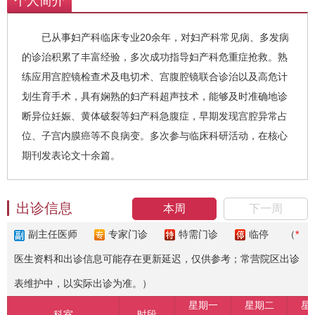
个人简介
已从事妇产科临床专业20余年，对妇产科常见病、多发病
的诊治积累了丰富经验，多次成功指导妇产科危重症抢救。熟
练应用宫腔镜检查术及电切术、宫腹腔镜联合诊治以及高危计
划生育手术，具有娴熟的妇产科超声技术，能够及时准确地诊
断异位妊娠、黄体破裂等妇产科急腹症，早期发现宫腔异常占
位、子宫内膜癌等不良病变。多次参与临床科研活动，在核心
期刊发表论文十余篇。
出诊信息
本周
下一周
副主任医师
专家门诊
特需门诊
临停
（
*
医生资料和出诊信息可能存在更新延迟，仅供参考；常营院区出诊
表维护中，以实际出诊为准。）
星期一
星期二
星
科室
时段