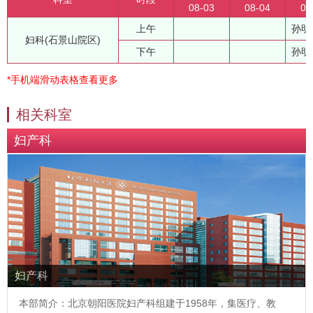
08-03
08-04
08
上午
孙明
妇科(石景山院区)
下午
孙明
*手机端滑动表格查看更多
相关科室
妇产科
妇产科
本部简介：北京朝阳医院妇产科组建于1958年，集医疗、教