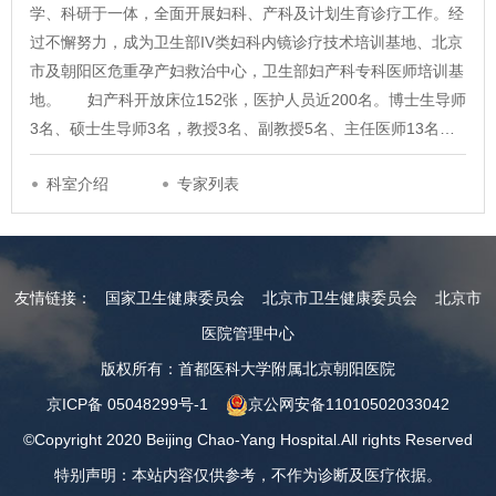
学、科研于一体，全面开展妇科、产科及计划生育诊疗工作。经
过不懈努力，成为卫生部IV类妇科内镜诊疗技术培训基地、北京
市及朝阳区危重孕产妇救治中心，卫生部妇产科专科医师培训基
地。 妇产科开放床位152张，医护人员近200名。博士生导师
3名、硕士生导师3名，教授3名、副教授5名、主任医师13名…
科室介绍
专家列表
友情链接：
国家卫生健康委员会
北京市卫生健康委员会
北京市
医院管理中心
版权所有：首都医科大学附属北京朝阳医院
京ICP备 05048299号-1
京公网安备11010502033042
©Copyright 2020 Beijing Chao-Yang Hospital.All rights Reserved
特别声明：本站内容仅供参考，不作为诊断及医疗依据。