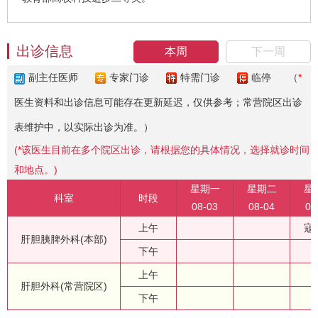
出诊信息
本周
下一周
副主任医师
专家门诊
特需门诊
临停
（
*
医生资料和出诊信息可能存在更新延迟，仅供参考；常营院区出诊
表维护中，以实际出诊为准。）
(
*
该医生目前在多个院区出诊，请根据您的具体情况，选择就诊时间
和地点。)
星期一
星期二
星
科室
时段
08-03
08-04
08
上午
寇
肝胆胰脾外科(本部)
下午
上午
肝胆外科(常营院区)
下午