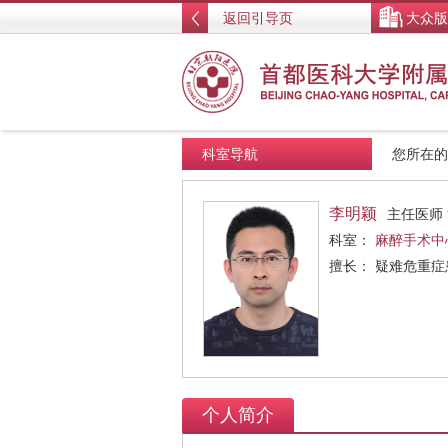
返回引导页
大众版
科室导航
您所在
李明颖
主任医师
科室：
麻醉手术中
擅长： 疑难危重
个人简介