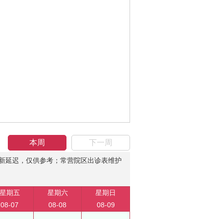
本周
下一周
新延迟，仅供参考；常营院区出诊表维护
星期五
星期六
星期日
08-07
08-08
08-09