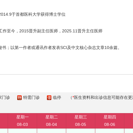
2014.9于首都医科大学获得博士学位
工作至今，2015晋升副主任医师，2025.11晋升主任医师
书；以第一作者或通讯作者发表SCI及中文核心杂志文章10余篇。
家门诊
特需门诊
临停
（
*
医生资料和出诊信息可能存在更
星期一
星期二
星期三
星期四
08-03
08-04
08-05
08-06