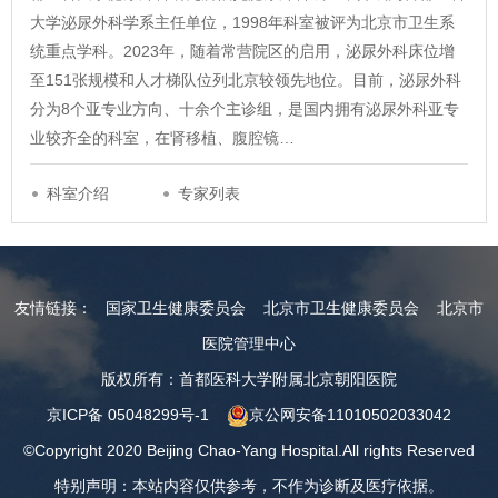
大学泌尿外科学系主任单位，1998年科室被评为北京市卫生系
统重点学科。2023年，随着常营院区的启用，泌尿外科床位增
至151张规模和人才梯队位列北京较领先地位。目前，泌尿外科
分为8个亚专业方向、十余个主诊组，是国内拥有泌尿外科亚专
业较齐全的科室，在肾移植、腹腔镜…
科室介绍
专家列表
友情链接：
国家卫生健康委员会
北京市卫生健康委员会
北京市
医院管理中心
版权所有：首都医科大学附属北京朝阳医院
京ICP备 05048299号-1
京公网安备11010502033042
©Copyright 2020 Beijing Chao-Yang Hospital.All rights Reserved
特别声明：本站内容仅供参考，不作为诊断及医疗依据。