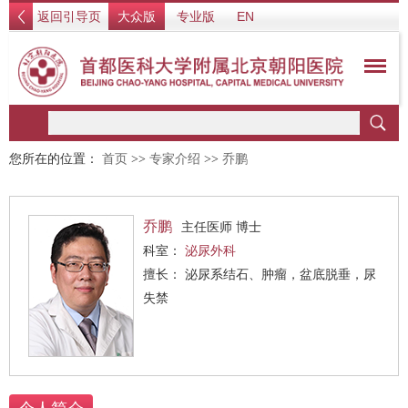
返回引导页
大众版
专业版
EN
您所在的位置：
首页
>>
专家介绍
>>
乔鹏
乔鹏
主任医师 博士
科室：
泌尿外科
擅长： 泌尿系结石、肿瘤，盆底脱垂，尿
失禁