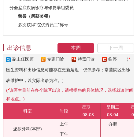
分会盆底疾病诊疗与修复学组委员
荣誉（所获奖项）
多次获得“院优秀员工”称号
出诊信息
本周
下一周
副主任医师
专家门诊
特需门诊
临停
（
*
医生资料和出诊信息可能存在更新延迟，仅供参考；常营院区出诊
表维护中，以实际出诊为准。）
(
*
该医生目前在多个院区出诊，请根据您的具体情况，选择就诊时间
和地点。)
星期一
星期二
星
科室
时段
08-03
08-04
08
上午
乔鹏
泌尿外科(本部)
下午