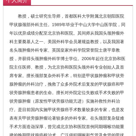
个人简介
是目前国内实施甲状旁腺癌手术数量较多
的专家，也是发表有关甲状旁腺肿瘤论著
教授，硕士研究生导师，首都医科大学附属北京朝阳医院
较多的外科专家。在头颈部复杂疑难手术
甲状腺颈部外科主任。1989年毕业于中山大学中山医学院，同
方面造诣深厚，曾完成北京协和医院首例
年以优异成绩分配至北京协和医院。其间师从我国头颈肿瘤外
同期咽喉功能重建的晚期甲状腺癌根治
科主要奠基人之一、美国外科学会员屠规益教授，以及我国著
术、广泛侵犯咽喉和气管及食管的甲状旁
名头颈肿瘤外科专家、英国皇家外科学院荣誉院士唐平章教
腺癌外科治疗、咽喉和食管闭锁的一期功
能重建术等多项高难度手术。
授，并获得头颈肿瘤外科学博士学位。2006年起任北京协和医
院主任医师、教授，为北京协和医院头颈外科专业创始人及首
席专家。擅长颈部复杂外科手术，特别是甲状腺肿瘤和甲状旁
腺肿瘤的外科治疗，挽救了众多外院术后复发的甲状腺癌和甲
状旁腺肿瘤患者的生命。擅长对外院定位失败或手术失败的甲
状旁腺肿瘤（原发性甲状旁腺功能亢进）实施补救性外科治
疗。是目前国内实施甲状旁腺癌手术数量较多的专家，也是发
表有关甲状旁腺肿瘤论著较多的外科专家。在头颈部复杂疑难
手术方面造诣深厚，曾完成北京协和医院首例同期咽喉功能重
建的晚期甲状腺癌根治术、广泛侵犯咽喉和气管及食管的甲状