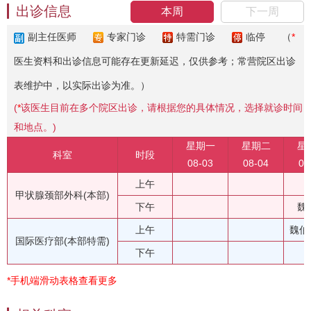
出诊信息
本周
下一周
副主任医师
专家门诊
特需门诊
临停
（
*
医生资料和出诊信息可能存在更新延迟，仅供参考；常营院区出诊
表维护中，以实际出诊为准。）
(
*
该医生目前在多个院区出诊，请根据您的具体情况，选择就诊时间
和地点。)
星期一
星期二
星
科室
时段
08-03
08-04
08
上午
甲状腺颈部外科(本部)
下午
魏
上午
魏伯
国际医疗部(本部特需)
下午
*手机端滑动表格查看更多