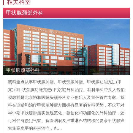
相关科室
甲状腺颈部外科
甲状腺颈部外科
我科重点从事甲状腺肿瘤、甲状旁腺肿瘤、甲状腺功能亢进(甲
亢)和甲状旁腺功能亢进(甲旁亢)外科治疗。我科学科带头人魏伯
俊教授是北京协和医院头颈外科专业创始人及首任首席专家。我
科在诊断和治疗甲状腺肿瘤方面拥有显著的专科优势，不仅可对
早中期甲状腺肿瘤实施规范化、微创化和功能化的外科治疗，还
可对伴有侵犯气管、食管咽喉及严重淋巴结转移的复杂甲状腺癌
实施高水平的外科治疗，也…