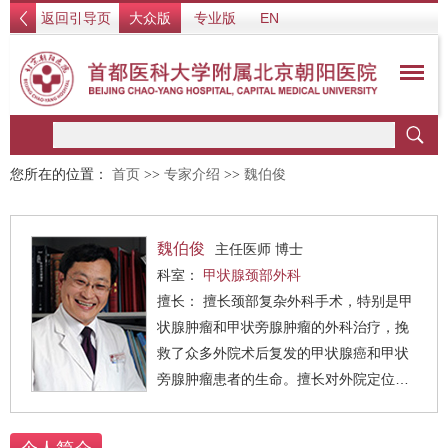
返回引导页
大众版
专业版
EN
您所在的位置：
首页
>>
专家介绍
>>
魏伯俊
魏伯俊
主任医师 博士
科室：
甲状腺颈部外科
擅长： 擅长颈部复杂外科手术，特别是甲
状腺肿瘤和甲状旁腺肿瘤的外科治疗，挽
救了众多外院术后复发的甲状腺癌和甲状
旁腺肿瘤患者的生命。擅长对外院定位失
败或手术失败的甲状旁腺肿瘤（原发性甲
状旁腺功能亢进）实施补救性外科治疗。