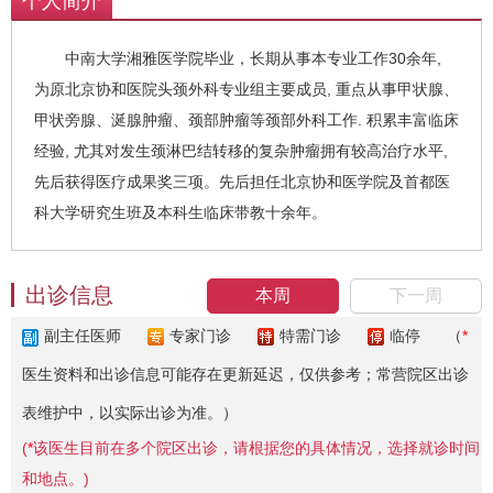
个人简介
中南大学湘雅医学院毕业，长期从事本专业工作30余年,
为原北京协和医院头颈外科专业组主要成员, 重点从事甲状腺、
甲状旁腺、涎腺肿瘤、颈部肿瘤等颈部外科工作. 积累丰富临床
经验, 尤其对发生颈淋巴结转移的复杂肿瘤拥有较高治疗水平,
先后获得医疗成果奖三项。先后担任北京协和医学院及首都医
科大学研究生班及本科生临床带教十余年。
出诊信息
本周
下一周
副主任医师
专家门诊
特需门诊
临停
（
*
医生资料和出诊信息可能存在更新延迟，仅供参考；常营院区出诊
表维护中，以实际出诊为准。）
(
*
该医生目前在多个院区出诊，请根据您的具体情况，选择就诊时间
和地点。)