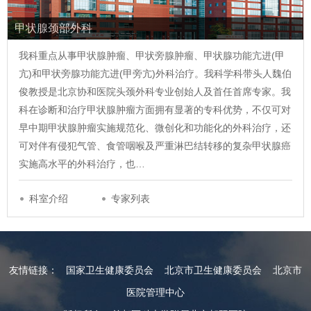
甲状腺颈部外科
我科重点从事甲状腺肿瘤、甲状旁腺肿瘤、甲状腺功能亢进(甲
亢)和甲状旁腺功能亢进(甲旁亢)外科治疗。我科学科带头人魏伯
俊教授是北京协和医院头颈外科专业创始人及首任首席专家。我
科在诊断和治疗甲状腺肿瘤方面拥有显著的专科优势，不仅可对
早中期甲状腺肿瘤实施规范化、微创化和功能化的外科治疗，还
可对伴有侵犯气管、食管咽喉及严重淋巴结转移的复杂甲状腺癌
实施高水平的外科治疗，也…
科室介绍
专家列表
友情链接：
国家卫生健康委员会
北京市卫生健康委员会
北京市
医院管理中心