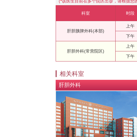
(
*
该医生目前在多个院区出诊，请根据您
科室
时段
上午
肝胆胰脾外科(本部)
下午
上午
肝胆外科(常营院区)
下午
相关科室
肝胆外科