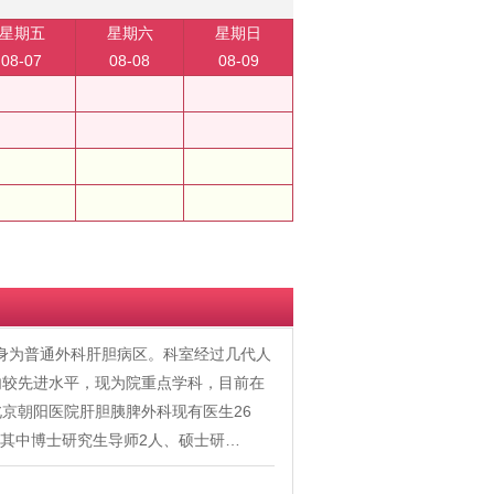
星期五
星期六
星期日
08-07
08-08
08-09
前身为普通外科肝胆病区。科室经过几代人
内较先进水平，现为院重点学科，目前在
京朝阳医院肝胆胰脾外科现有医生26
，其中博士研究生导师2人、硕士研…