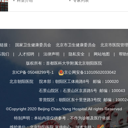
科室介绍
专家列表
情链接：
国家卫生健康委员会
北京市卫生健康委员会
北京市医院管
系我们
|
人才招聘
|
法律声明
|
隐私安全
|
网站地图
|
帮助
版权所有：首都医科大学附属北京朝阳医院
京ICP备 05048299号-1
京公网安备11010502033042
北京朝阳医院
院本部
：
朝阳区工体南路8号
邮编：100020
石景山院区
：
石景山区京原路5号
邮编：100043
常营院区
：
朝阳区东十里堡路3号院
邮编：10002
©Copyright 2020 Beijing Chao-Yang Hospital.All rights Reserved
特别声明：本站内容仅供参考，不作为诊断及医疗依据。
维护单位：北京朝阳医院 宣传中心 技术支持：