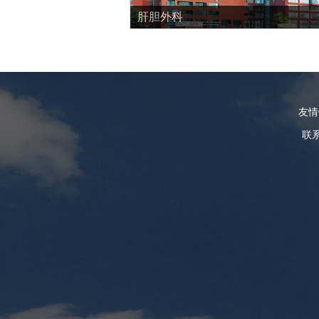
肝胆外科
友
联