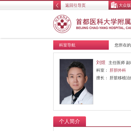
返回引导页
大众版
科室导航
您所在
刘煜
主任医师 副
科室：
肝胆外科
擅长： 肝脏移植
个人简介