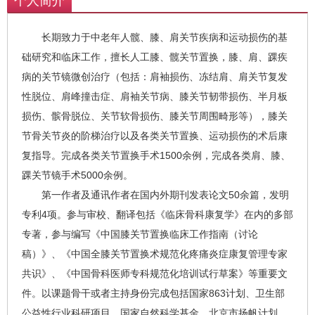
个人简介
长期致力于中老年人髋、膝、肩关节疾病和运动损伤的基
础研究和临床工作，擅长人工膝、髋关节置换，膝、肩、踝疾
病的关节镜微创治疗（包括：肩袖损伤、冻结肩、肩关节复发
性脱位、肩峰撞击症、肩袖关节病、膝关节韧带损伤、半月板
损伤、髌骨脱位、关节软骨损伤、膝关节周围畸形等），膝关
节骨关节炎的阶梯治疗以及各类关节置换、运动损伤的术后康
复指导。完成各类关节置换手术1500余例，完成各类肩、膝、
踝关节镜手术5000余例。
第一作者及通讯作者在国内外期刊发表论文50余篇，发明
专利4项。参与审校、翻译包括《临床骨科康复学》在内的多部
专著，参与编写《中国膝关节置换临床工作指南（讨论
稿）》、《中国全膝关节置换术规范化疼痛炎症康复管理专家
共识》、《中国骨科医师专科规范化培训试行草案》等重要文
件。以课题骨干或者主持身份完成包括国家863计划、卫生部
公益性行业科研项目、国家自然科学基金、北京市扬帆计划、