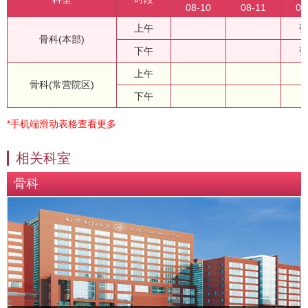
08-10
08-11
08
上午
骨科(本部)
下午
上午
骨科(常营院区)
下午
*手机端滑动表格查看更多
相关科室
骨科