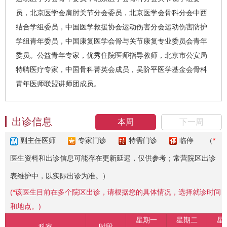
员，北京医学会肩肘关节分会委员，北京医学会骨科分会中西
结合学组委员，中国医学救援协会运动伤害分会运动伤害防护
学组青年委员，中国康复医学会骨与关节康复专业委员会青年
委员。公益青年专家，优秀住院医师指导教师，北京市公安局
特聘医疗专家，中国骨科菁英会成员，吴阶平医学基金会骨科
青年医师联盟讲师团成员。
出诊信息
本周
下一周
副主任医师
专家门诊
特需门诊
临停
（
*
医生资料和出诊信息可能存在更新延迟，仅供参考；常营院区出诊
表维护中，以实际出诊为准。）
(
*
该医生目前在多个院区出诊，请根据您的具体情况，选择就诊时间
和地点。)
星期一
星期二
星
科室
时段