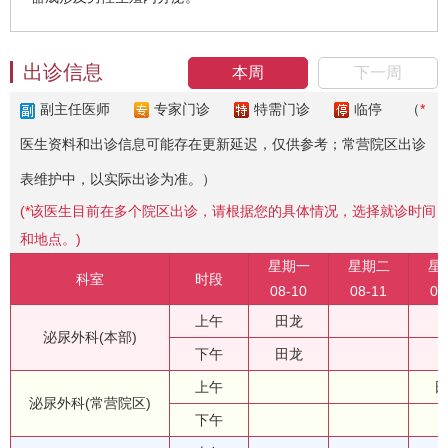
出诊信息
本周
下一周
副主任医师
专家门诊
特需门诊
临停
（
*
医生资料和出诊信息可能存在更新延迟，仅供参考；常营院区出诊
表维护中，以实际出诊为准。）
(
*
该医生目前在多个院区出诊，请根据您的具体情况，选择就诊时间
和地点。)
星期一
星期二
星
科室
时段
08-10
08-11
08
上午
田龙
泌尿外科(本部)
下午
田龙
上午
泌尿外科(常营院区)
下午