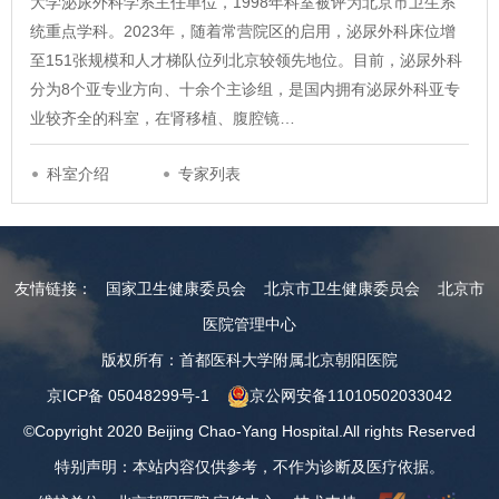
大学泌尿外科学系主任单位，1998年科室被评为北京市卫生系
统重点学科。2023年，随着常营院区的启用，泌尿外科床位增
至151张规模和人才梯队位列北京较领先地位。目前，泌尿外科
分为8个亚专业方向、十余个主诊组，是国内拥有泌尿外科亚专
业较齐全的科室，在肾移植、腹腔镜…
科室介绍
专家列表
友情链接：
国家卫生健康委员会
北京市卫生健康委员会
北京市
医院管理中心
版权所有：首都医科大学附属北京朝阳医院
京ICP备 05048299号-1
京公网安备11010502033042
©Copyright 2020 Beijing Chao-Yang Hospital.All rights Reserved
特别声明：本站内容仅供参考，不作为诊断及医疗依据。