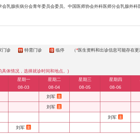
会乳腺疾病分会青年委员会委员。中国医师协会外科医师分会乳腺外科
。
家门诊
特需门诊
临停
（
*
医生资料和出诊信息可能存在更
的具体情况，选择就诊时间和地点。)
星期一
星期二
星期三
星期四
08-03
08-04
08-05
08-06
刘军
刘军
刘军
刘军