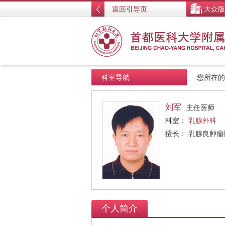
返回引导页
大众版
科室导航
您所在
刘军
主任医师
科室：
乳腺外科
擅长： 乳腺良肿
个人简介