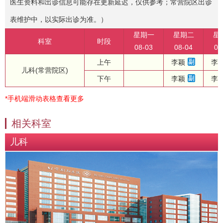
医生资料和出诊信息可能存在更新延迟，仅供参考；常营院区出诊
表维护中，以实际出诊为准。）
星期一
星期二
星
科室
时段
08-03
08-04
08
上午
李颖
李
儿科(常营院区)
下午
李颖
李
*手机端滑动表格查看更多
相关科室
儿科