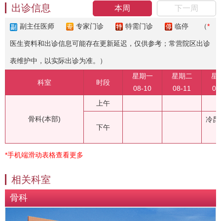
出诊信息
本周
下一周
副主任医师
专家门诊
特需门诊
临停
（
*
医生资料和出诊信息可能存在更新延迟，仅供参考；常营院区出诊
表维护中，以实际出诊为准。）
星期一
星期二
星
科室
时段
08-10
08-11
08
上午
骨科(本部)
冷昆
下午
*手机端滑动表格查看更多
相关科室
骨科