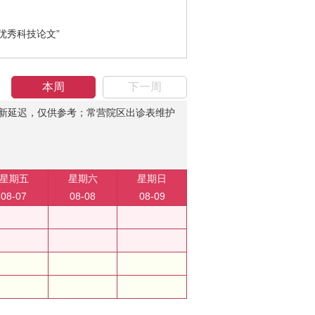
协优秀科技论文”
本周
下一周
新延迟，仅供参考；常营院区出诊表维护
星期五
星期六
星期日
08-07
08-08
08-09