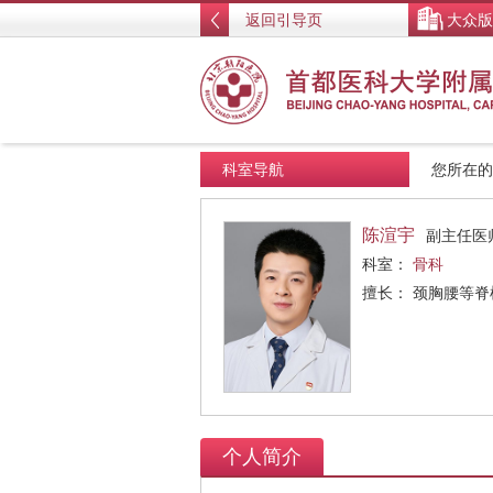
返回引导页
大众版
科室导航
您所在
陈渲宇
副主任医
科室：
骨科
擅长： 颈胸腰等
个人简介