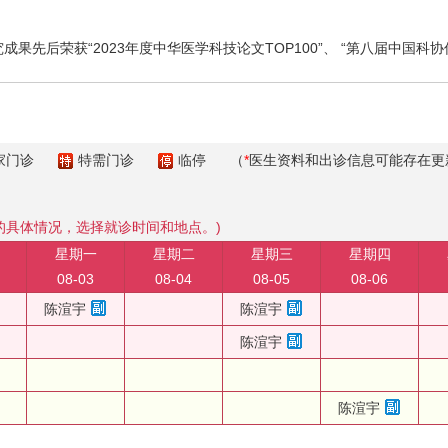
成果先后荣获“2023年度中华医学科技论文TOP100”、 “第八届中国科
家门诊
特需门诊
临停
（
*
医生资料和出诊信息可能存在更
的具体情况，选择就诊时间和地点。)
星期一
星期二
星期三
星期四
08-03
08-04
08-05
08-06
陈渲宇
陈渲宇
陈渲宇
陈渲宇