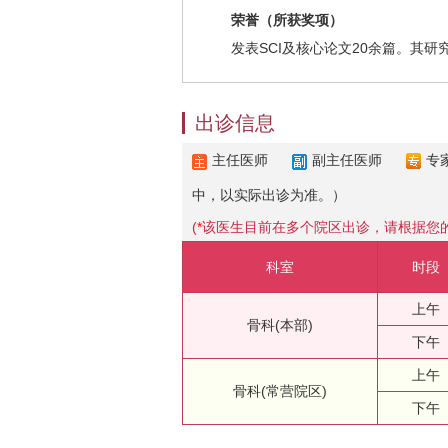
荣誉（所获奖项）
发表SCI及核心论文20余篇。其研究
出诊信息
主任医师
副主任医师
专
中，以实际出诊为准。）
(
*
该医生目前在多个院区出诊，请根据您
科室
时段
上午
骨科(本部)
下午
上午
骨科(常营院区)
下午