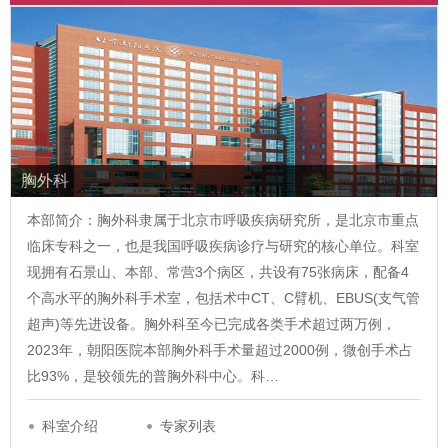
胸外科
本部简介：胸外科隶属于北京市呼吸疾病研究所，是北京市重点
临床专科之一，也是我国呼吸疾病诊疗与研究的核心单位。科室
现拥有石景山、本部、常营3个病区，共设有75张病床，配备4
个高水平的胸外科手术室，包括术中CT、C臂机、EBUS(支气管
超声)等先进设备。胸外科至今已完成各类手术超过两万例，
2023年，朝阳医院本部胸外科手术量超过2000例，微创手术占
比93%，是较领先的普胸外科中心。科…
科室介绍
专家列表