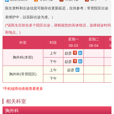
医生资料和出诊信息可能存在更新延迟，仅供参考；常营院区出诊
表维护中，以实际出诊为准。）
(
*
该医生目前在多个院区出诊，请根据您的具体情况，选择就诊时间
和地点。)
星期一
星期二
星
科室
时段
08-03
08-04
08
上午
赵彦
胸外科(本部)
下午
赵彦
上午
赵彦
胸外科(常营院区)
下午
*手机端滑动表格查看更多
相关科室
胸外科